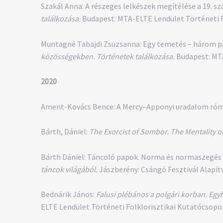
Szakál Anna: A részeges lelkészek megítélése a 19. száz
találkozása.
Budapest: MTA-ELTE Lendület Történeti Fol
Muntagné Tabajdi Zsuzsanna: Egy temetés – három pap:
közösségekben. Történetek találkozása.
Budapest: MTA
2020
Ament-Kovács Bence: A Mercy–Apponyi uradalom róma
Bárth, Dániel:
The Exorcist of Sombor. The Mentality o
Bárth Dániel: Táncoló papok. Norma és normaszegés a 
táncok világából.
Jászberény: Csángó Fesztivál Alapítv
Bednárik János:
Falusi plébános a polgári korban. Egy
ELTE Lendület Történeti Folklorisztikai Kutatócsoport