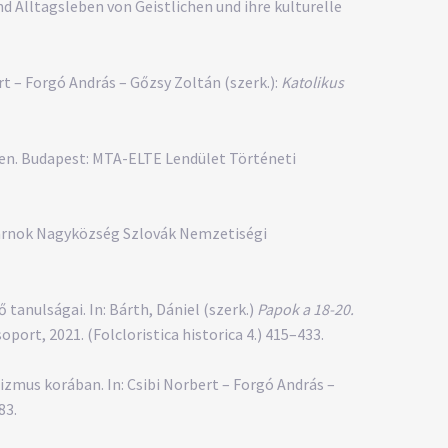
d Alltagsleben von Geistlichen und ihre kulturelle
t – Forgó András – Gőzsy Zoltán (szerk.):
Katolikus
ben. Budapest: MTA-ELTE Lendület Történeti
árnok Nagyközség Szlovák Nemzetiségi
anulságai. In: Bárth, Dániel (szerk.)
Papok a 18-20.
ort, 2021. (Folcloristica historica 4.) 415–433.
izmus korában. In: Csibi Norbert – Forgó András –
83.