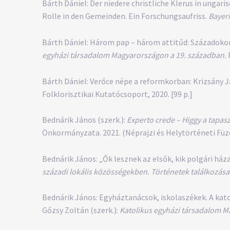
Bárth Dániel: Der niedere christliche Klerus in ungar
Rolle in den Gemeinden. Ein Forschungsaufriss.
Bayer
Bárth Dániel: Három pap – három attitűd: Századokon á
egyházi társadalom Magyarországon a 19. században.
Bárth Dániel: Verőce népe a reformkorban: Krizsány 
Folklorisztikai Kutatócsoport, 2020. [99 p.]
Bednárik János (szerk.):
Experto crede – Higgy a tapas
Önkormányzata. 2021. (Néprajzi és Helytörténeti Füze
Bednárik János: „Ők lesznek az elsők, kik polgári há
századi lokális közösségekben. Történetek találkozása
Bednárik János: Egyháztanácsok, iskolaszékek. A kato
Gőzsy Zoltán (szerk.):
Katolikus egyházi társadalom M