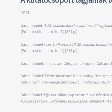
2021
Bárth Dániel:
A 18. századi Bácska „alulnézeti” egyház
(Folcloristica historica 3.) [321 p.]
Bárth, Dániel (szerk.)
Papok a 18-20. századi lokális 
(Folcloristica historica 4.) [713 p.]
Bárth, Dániel: The Lower Clergy and Popular Culture.
Bárth, Dániel: Enthusiasm and Rationality. Changes in
(eds.):
Faith, Knowledge and Doubt in Religious Thinki
Bárth Dániel: Egy katolikus pap Szent Miska bácskai r
közösségekben. Történetek találkozása.
Budapest: MTA