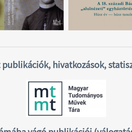
publikációk, hivatkozások, statis
témába vágó publikációi
(válogatá