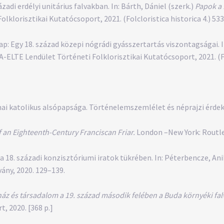
adi erdélyi unitárius falvakban. In: Bárth, Dániel (szerk.)
Papok a 
klorisztikai Kutatócsoport, 2021. (Folcloristica historica 4.) 53
 Egy 18. század közepi nógrádi gyásszertartás viszontagságai. In
-ELTE Lendület Történeti Folklorisztikai Kutatócsoport, 2021. (Fol
i katolikus alsópapsága. Történelemszemlélet és néprajzi érdek
f an Eighteenth-Century Franciscan Friar.
London –New York: Routled
18. századi konzisztóriumi iratok tükrében. In: Péterbencze, Anik
ány, 2020. 129–139.
ház és társadalom a 19. század második felében a Buda környéki fa
, 2020. [368 p.]