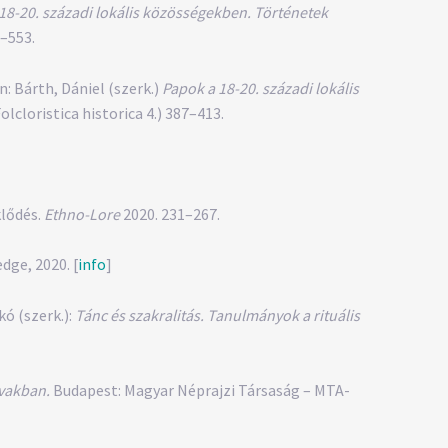
18-20. századi lokális közösségekben. Történetek
3–553.
: Bárth, Dániel (szerk.)
Papok a 18-20. századi lokális
cloristica historica 4.) 387–413.
lődés.
Ethno-Lore
2020. 231–267.
ge, 2020. [
info
]
ó (szerk.):
Tánc és szakralitás. Tanulmányok a rituális
lvakban.
Budapest: Magyar Néprajzi Társaság – MTA-