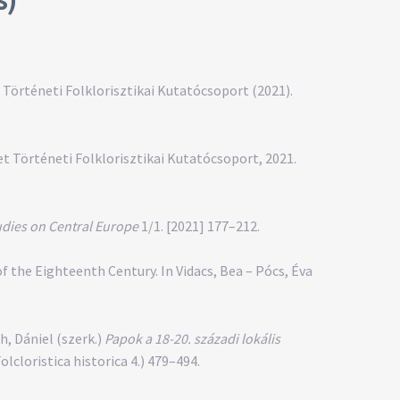
örténeti Folklorisztikai Kutatócsoport (2021).
 Történeti Folklorisztikai Kutatócsoport, 2021.
udies on Central Europe
1/1. [2021] 177–212.
f the Eighteenth Century. In Vidacs, Bea – Pócs, Éva
, Dániel (szerk.)
Papok a 18-20. századi lokális
cloristica historica 4.) 479–494.