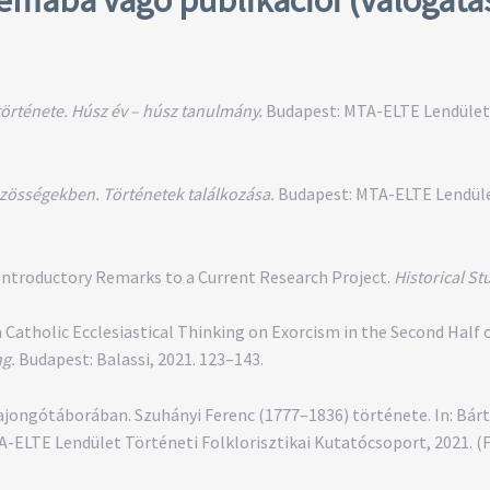
története. Húsz év – húsz tanulmány.
Budapest: MTA-ELTE Lendület T
közösségekben. Történetek találkozása.
Budapest: MTA-ELTE Lendület
 Introductory Remarks to a Current Research Project.
Historical St
 Catholic Ecclesiastical Thinking on Exorcism in the Second Half o
ng.
Budapest: Balassi, 2021. 123–143.
ajongótáborában. Szuhányi Ferenc (1777–1836) története. In: Bárth
-ELTE Lendület Történeti Folklorisztikai Kutatócsoport, 2021. (Fol