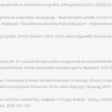
ásgyakorlat és történeti etnográfia.
Ethnographia
131/3. [2020] 51
ése és a katolikus alsópapság – Buda környéki példák. In Eiler F
.
Budapest: Társadalomtudományi Kutatóközpont – Argumentum K
ajzi gyűjtő. Ürmösi Sándor (1815–1872) írásos hagyatéka.
Kolozsvár:
ok a 18–19. századi bácskai vallási mozgalmak kontinuitáskérdéséh
lmányok Mohay Tamás hatvanadik születésnapjára.
Budapest: ELTE B
an. Tudománytörténeti kérdésfelvetések. In Keszeg, Vilmos; Szakál
rtani tanulmányok
. Kolozsvár: Kriza János Néprajzi Társaság, 2019.
n: attitűd, mentalitás, világkép. In Forgó, András – Gőzsy, Zoltán 
et, 2019. 197–210.