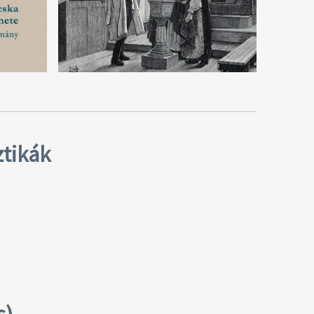
ztikák
s)