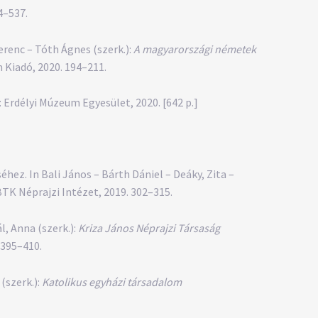
4–537.
erenc – Tóth Ágnes (szerk.):
A magyarországi németek
iadó, 2020. 194–211.
 Erdélyi Múzeum Egyesület, 2020. [642 p.]
ez. In Bali János – Bárth Dániel – Deáky, Zita –
TK Néprajzi Intézet, 2019. 302–315.
, Anna (szerk.):
Kriza János Néprajzi Társaság
 395–410.
(szerk.):
Katolikus egyházi társadalom