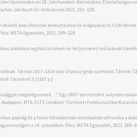
ischen Gemeinden im 18. Jahrhundert: Aktivitäten, Einstellungen un
isches Jahrbuch für Volkskunde
2021. 101–120.
tívelő papi életutak keresztezései és elágazásai In: Csibi Norber
Pécs: META Egyesület, 2021. 199–229.
János plébános egyháztörténeti és helyismereti leírásának tükré
ztaltnak. Tárnok 1817–1818-ban Oravecz Ignác szemével.
Tárnok: T
tek Tárnokról 5.) [187 p.]
zassággal megelégszenek…”: Egy 1897-ben történt solymári esküvő t
.
Budapest: MTA-ELTE Lendület Történeti Folklorisztikai Kutatócsop
likus papság és a falusi társadalmak viszonyának változása a dual
agyarországon a 19. században.
Pécs: META Egyesület, 2021. 369–3