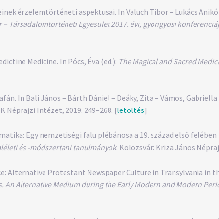
einek érzelemtörténeti aspektusai. In Valuch Tibor – Lukács Anikó 
ör – Társadalomtörténeti Egyesület 2017. évi, gyöngyösi konferenci
ictine Medicine. In Pócs, Éva (ed.):
The Magical and Sacred Medica
. In Bali János – Bárth Dániel – Deáky, Zita – Vámos, Gabriella 
 Néprajzi Intézet, 2019. 249–268. [
letöltés
]
ika: Egy nemzetiségi falu plébánosa a 19. század első felében In
mléleti és -módszertani tanulmányok
. Kolozsvár: Kriza János Népraj
ce: Alternative Protestant Newspaper Culture in Transylvania in th
 An Alternative Medium during the Early Modern and Modern Peri