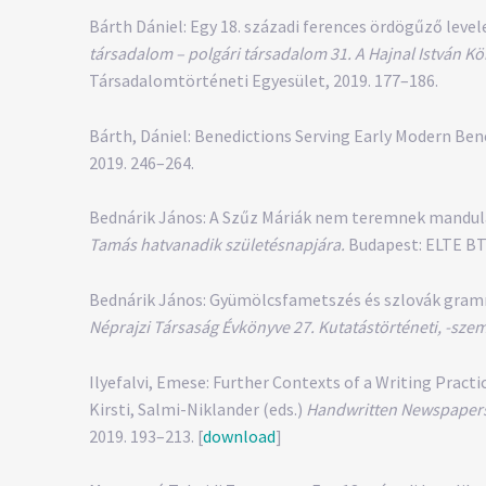
Bárth Dániel: Egy 18. századi ferences ördögűző level
társadalom – polgári társadalom 31. A Hajnal István K
Társadalomtörténeti Egyesület, 2019. 177–186.
Bárth, Dániel: Benedictions Serving Early Modern Bened
2019. 246–264.
Bednárik János: A Szűz Máriák nem teremnek mandulafán
Tamás hatvanadik születésnapjára.
Budapest: ELTE BTK
Bednárik János: Gyümölcsfametszés és szlovák grammat
Néprajzi Társaság Évkönyve 27. Kutatástörténeti, -sze
Ilyefalvi, Emese: Further Contexts of a Writing Practi
Kirsti, Salmi-Niklander (eds.)
Handwritten Newspapers.
2019. 193–213. [
download
]