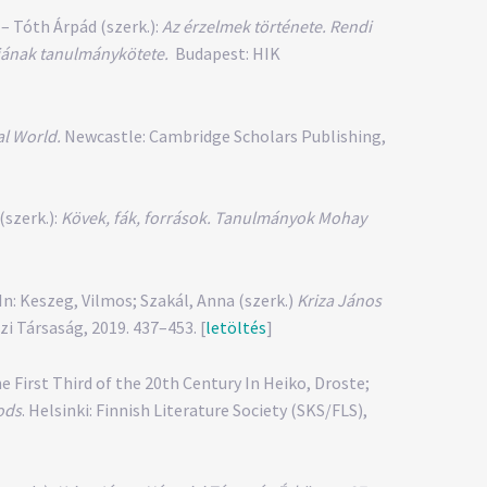
– Tóth Árpád (szerk.):
Az érzelmek története. Rendi
ájának tanulmánykötete.
Budapest: HIK
l World.
Newcastle: Cambridge Scholars Publishing,
(szerk.):
Kövek, fák, források. Tanulmányok Mohay
: Keszeg, Vilmos; Szakál, Anna (szerk.)
Kriza János
zi Társaság, 2019. 437–453. [
letöltés
]
e First Third of the 20th Century In Heiko, Droste;
ods
. Helsinki: Finnish Literature Society (SKS/FLS),