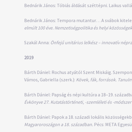
Bednárik János: Tóbiás áldását széttépni. Laikus vall
Bednárik János: Tempora mutantur… A svábok kitelepít
elmúlt 100 éve. Nemzetiségpolitika és helyi közösségek
Szakál Anna:
Önfejű unitárius lelkész – innovatív népr
2019
Bárth Dániel: Rochus atyától Szent Miskáig. Szempont
Vámos, Gabriella (szerk.):
Kövek, fák, források. Tanu
Bárth Dániel: Papság és népi kultúra a 18–19. századb
Évkönyve 27. Kutatástörténeti, -szemléleti és -módsze
Bárth Dániel: Papok a 18. századi lokális közösségekbe
Magyaroroszágon a 18. században.
Pécs: META Egyesül