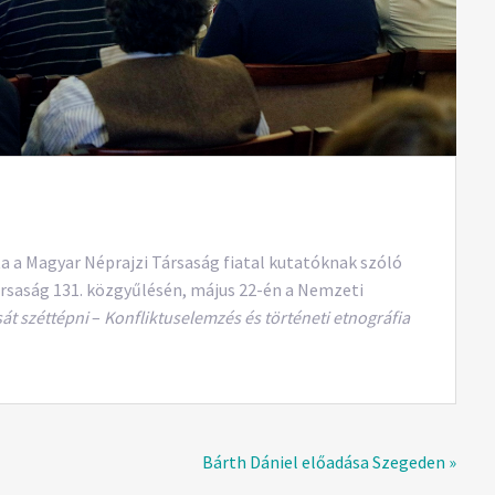
a a Magyar Néprajzi Társaság fiatal kutatóknak szóló
Társaság 131. közgyűlésén, május 22-én a Nemzeti
sát széttépni
–
Konfliktuselemzés és történeti etnográfia
Bárth Dániel előadása Szegeden »