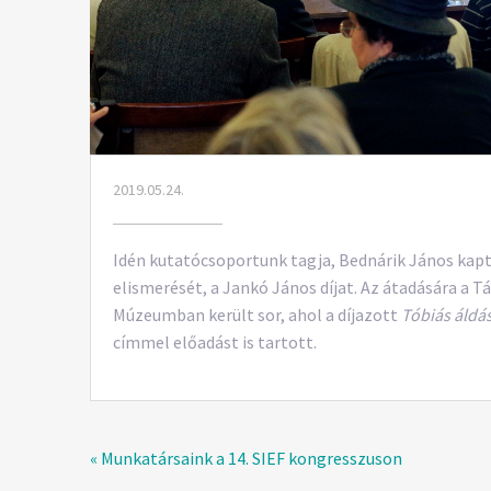
2019.05.24.
Idén kutatócsoportunk tagja, Bednárik János kapt
elismerését, a Jankó János díjat. Az átadására a 
Múzeumban került sor, ahol a díjazott
Tóbiás áldá
címmel előadást is tartott.
« Munkatársaink a 14. SIEF kongresszuson