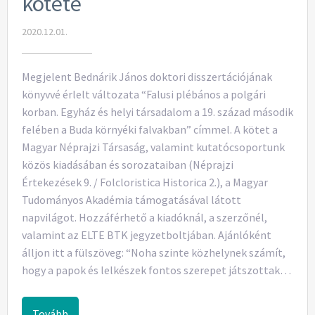
kötete
2020.12.01.
Megjelent Bednárik János doktori disszertációjának
könyvvé érlelt változata “Falusi plébános a polgári
korban. Egyház és helyi társadalom a 19. század második
felében a Buda környéki falvakban” címmel. A kötet a
Magyar Néprajzi Társaság, valamint kutatócsoportunk
közös kiadásában és sorozataiban (Néprajzi
Értekezések 9. / Folcloristica Historica 2.), a Magyar
Tudományos Akadémia támogatásával látott
napvilágot. Hozzáférhető a kiadóknál, a szerzőnél,
valamint az ELTE BTK jegyzetboltjában. Ajánlóként
álljon itt a fülszöveg: “Noha szinte közhelynek számít,
hogy a papok és lelkészek fontos szerepet játszottak…
Tovább