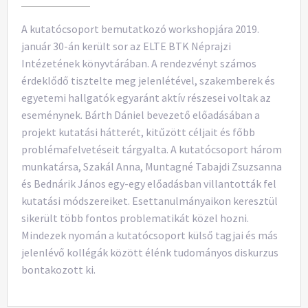
A kutatócsoport bemutatkozó workshopjára 2019.
január 30-án került sor az ELTE BTK Néprajzi
Intézetének könyvtárában. A rendezvényt számos
érdeklődő tisztelte meg jelenlétével, szakemberek és
egyetemi hallgatók egyaránt aktív részesei voltak az
eseménynek. Bárth Dániel bevezető előadásában a
projekt kutatási hátterét, kitűzött céljait és főbb
problémafelvetéseit tárgyalta. A kutatócsoport három
munkatársa, Szakál Anna, Muntagné Tabajdi Zsuzsanna
és Bednárik János egy-egy előadásban villantották fel
kutatási módszereiket. Esettanulmányaikon keresztül
sikerült több fontos problematikát közel hozni.
Mindezek nyomán a kutatócsoport külső tagjai és más
jelenlévő kollégák között élénk tudományos diskurzus
bontakozott ki.